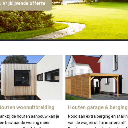
» Vrijblijvende offerte
Houten woonuitbreiding
Houten garage & berging
ankzij de houten aanbouw kan je
Nood aan extra berging en stalli
en bestaande woning meer
van de wagen of tuinmateriaal?