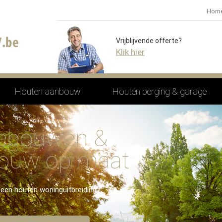
Hom
Vrijblijvende offerte?
Klik hier
Houten aanbouw
Houten berging & garage
gebouwen &
bouw op maat
 een houten woninguitbreiding?