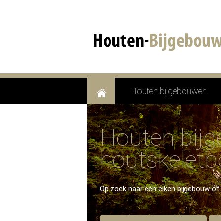
Houten bijgebouwen
Houten bij
houtskelet
Op zoek naar een eiken bijgebouw of