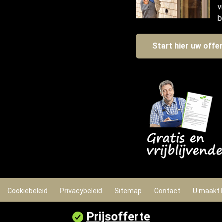
v
b
Start hier uw offe
Cookiebeleid
Privacybeleid
Sitemap
Contact
U maakt 
Prijsofferte