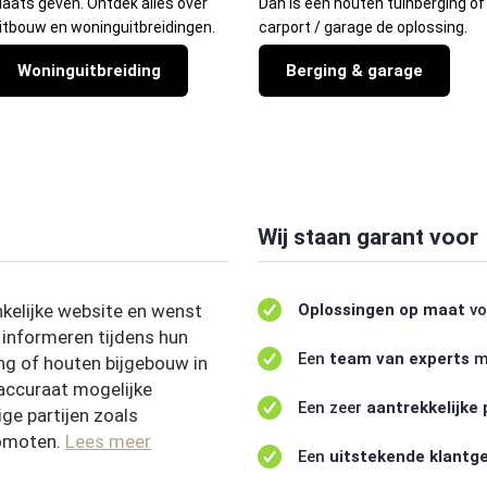
laats geven. Ontdek alles over
Dan is een houten tuinberging of
itbouw en woninguitbreidingen.
carport / garage de oplossing.
Woninguitbreiding
Berging & garage
Wij staan garant voor
kelijke website en wenst
Oplossingen op maat
vo
 informeren tijdens hun
Een
team van experts
m
ng of houten bijgebouw in
 accuraat mogelijke
Een zeer
aantrekkelijke 
ge partijen zoals
romoten.
Lees meer
Een
uitstekende klantge