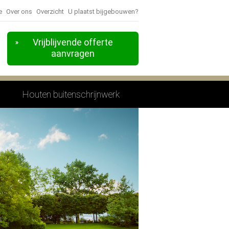
e
Over ons
Overzicht
U plaatst bijgebouwen?
Vrijblijvende offerte
aanvragen
Houten buitenschrijnwerk