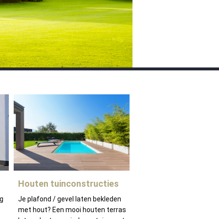
Houten tuinconstructies
ng
Je plafond / gevel laten bekleden
met hout? Een mooi houten terras