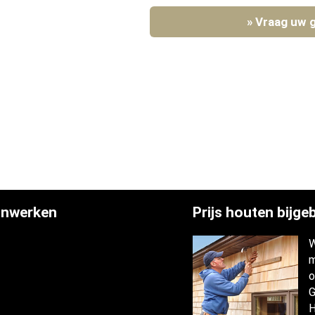
» Vraag uw g
jnwerken
Prijs houten bijg
W
m
o
G
H