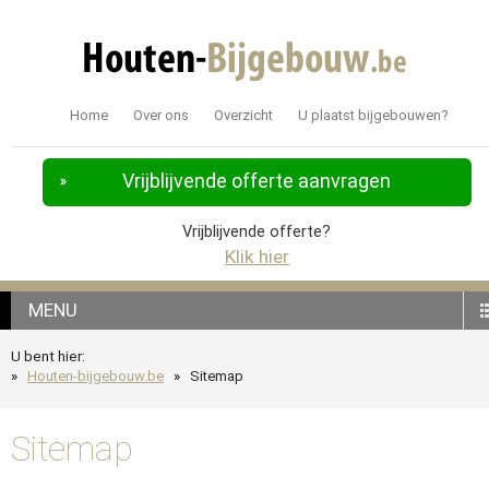
Home
Over ons
Overzicht
U plaatst bijgebouwen?
Vrijblijvende offerte aanvragen
Vrijblijvende offerte?
Klik hier
MENU
U bent hier:
Houten-bijgebouw.be
Sitemap
Sitemap